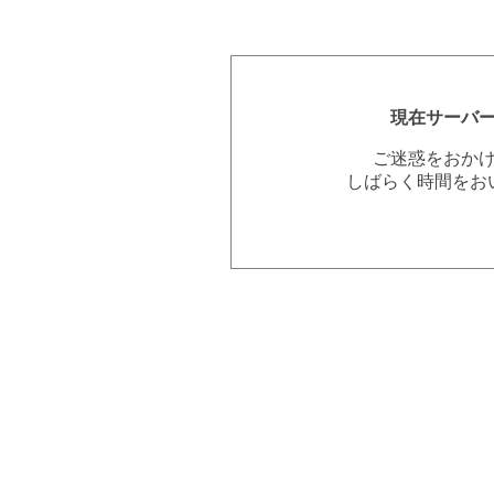
現在サーバ
ご迷惑をおか
しばらく時間をお