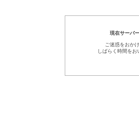
現在サーバ
ご迷惑をおか
しばらく時間をお