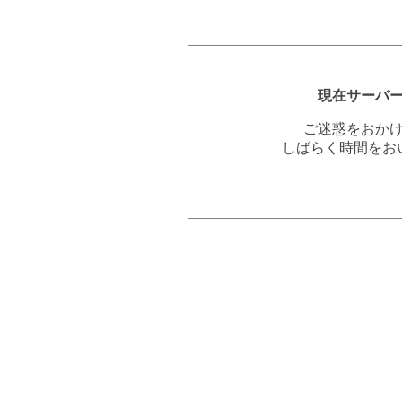
現在サーバ
ご迷惑をおか
しばらく時間をお