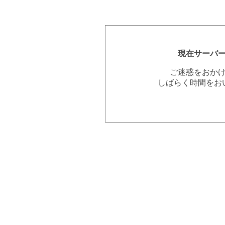
現在サーバ
ご迷惑をおか
しばらく時間をお