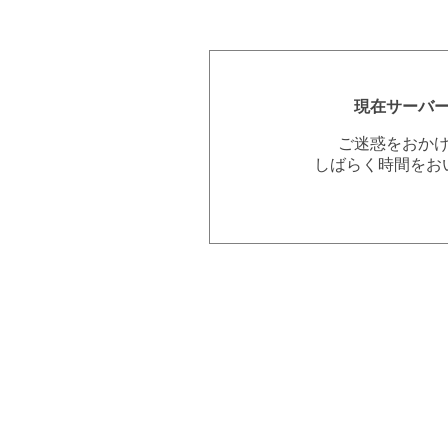
現在サーバ
ご迷惑をおか
しばらく時間をお