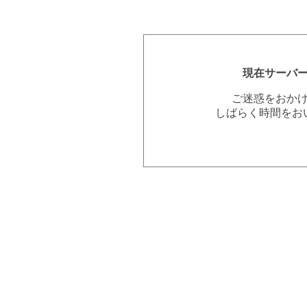
現在サーバ
ご迷惑をおか
しばらく時間をお