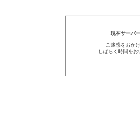
現在サーバ
ご迷惑をおか
しばらく時間をお