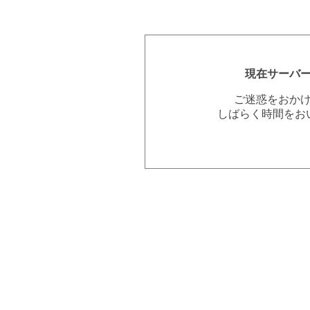
現在サーバ
ご迷惑をおか
しばらく時間をお