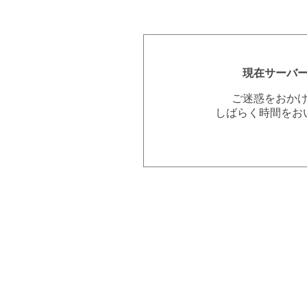
現在サーバ
ご迷惑をおか
しばらく時間をお