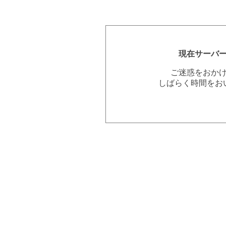
現在サーバ
ご迷惑をおか
しばらく時間をお