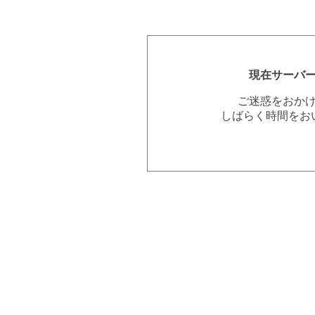
現在サーバ
ご迷惑をおか
しばらく時間をお