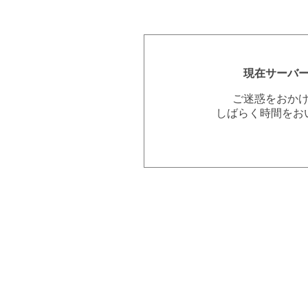
現在サーバ
ご迷惑をおか
しばらく時間をお