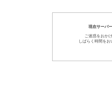
現在サーバ
ご迷惑をおか
しばらく時間をお