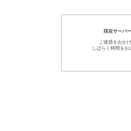
現在サーバ
ご迷惑をおか
しばらく時間をお