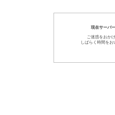
現在サーバ
ご迷惑をおか
しばらく時間をお