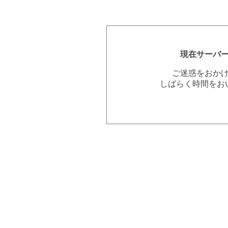
現在サーバ
ご迷惑をおか
しばらく時間をお