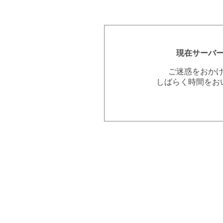
現在サーバ
ご迷惑をおか
しばらく時間をお