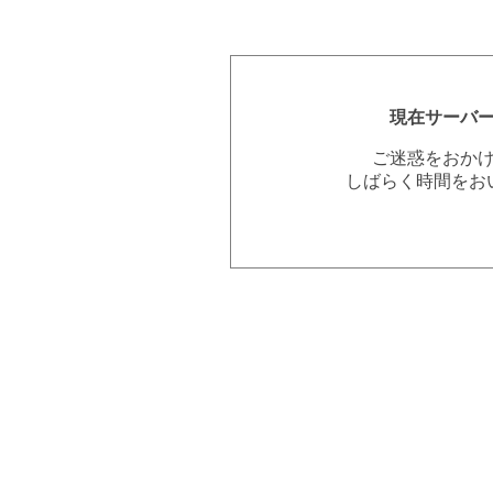
現在サーバ
ご迷惑をおか
しばらく時間をお