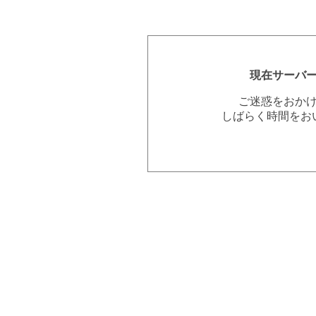
現在サーバ
ご迷惑をおか
しばらく時間をお