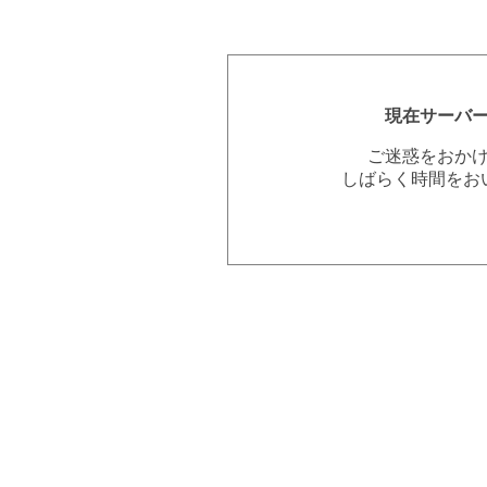
現在サーバ
ご迷惑をおか
しばらく時間をお