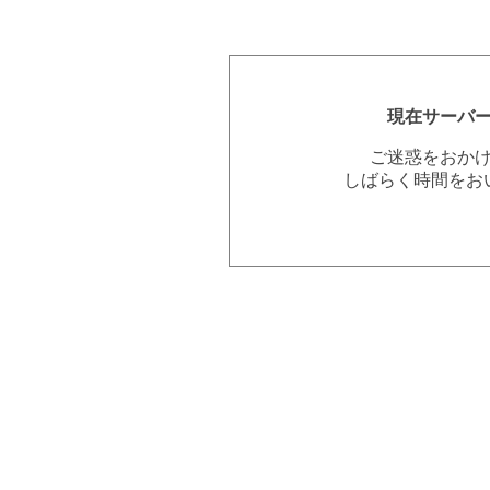
現在サーバ
ご迷惑をおか
しばらく時間をお