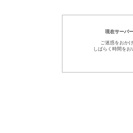
現在サーバ
ご迷惑をおか
しばらく時間をお