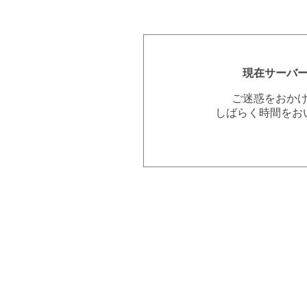
現在サーバ
ご迷惑をおか
しばらく時間をお