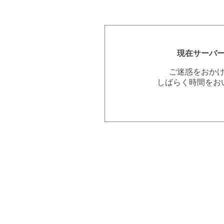
現在サーバ
ご迷惑をおか
しばらく時間をお