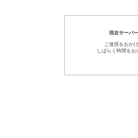
現在サーバ
ご迷惑をおか
しばらく時間をお