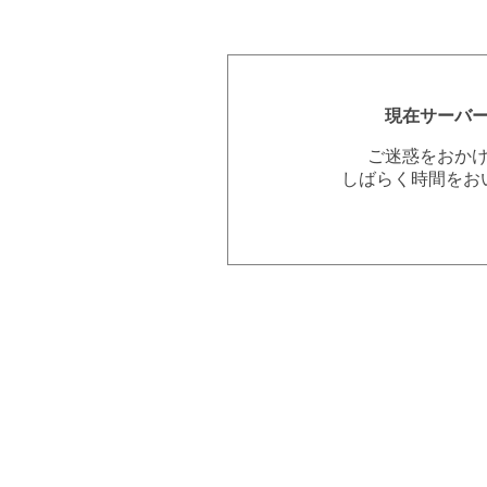
現在サーバ
ご迷惑をおか
しばらく時間をお