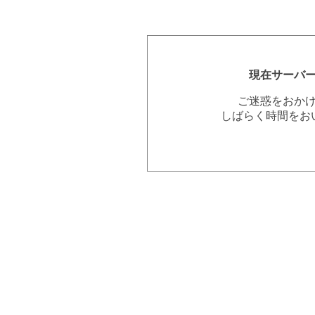
現在サーバ
ご迷惑をおか
しばらく時間をお