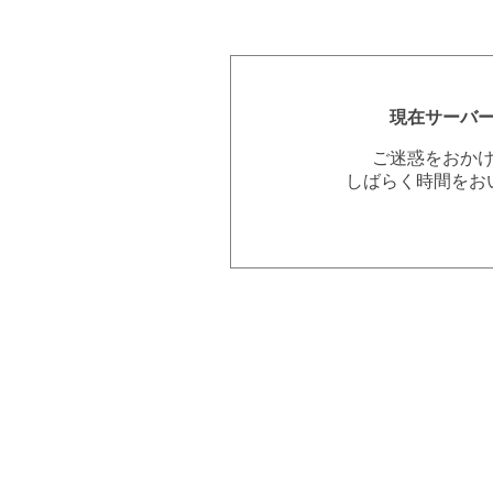
現在サーバ
ご迷惑をおか
しばらく時間をお