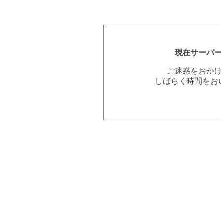
現在サーバ
ご迷惑をおか
しばらく時間をお