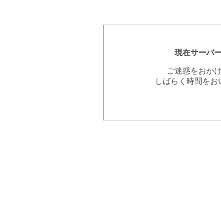
現在サーバ
ご迷惑をおか
しばらく時間をお