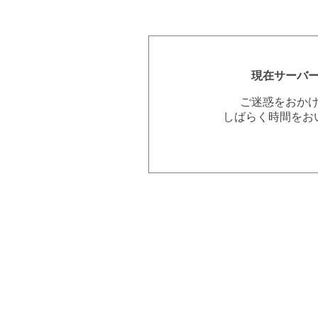
現在サーバ
ご迷惑をおか
しばらく時間をお