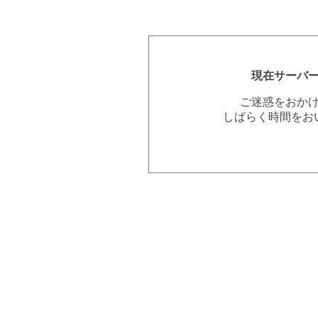
現在サーバ
ご迷惑をおか
しばらく時間をお