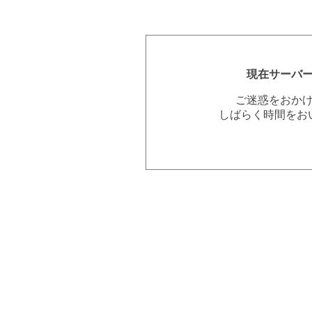
現在サーバ
ご迷惑をおか
しばらく時間をお