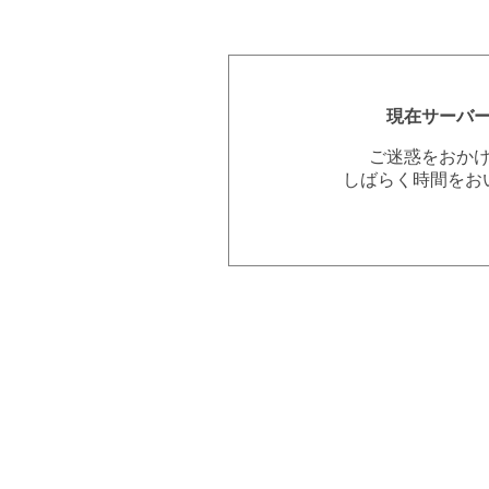
現在サーバ
ご迷惑をおか
しばらく時間をお