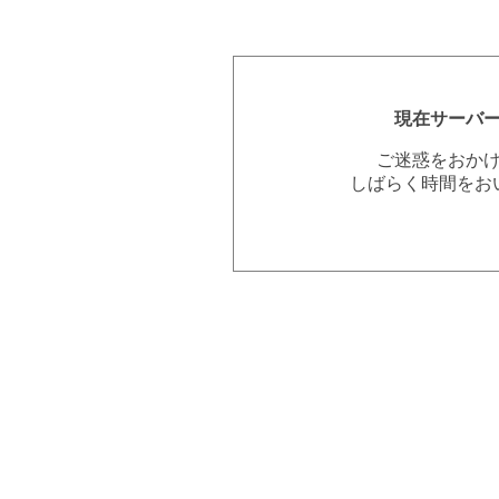
現在サーバ
ご迷惑をおか
しばらく時間をお