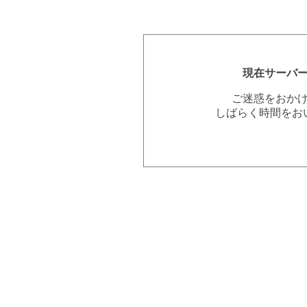
現在サーバ
ご迷惑をおか
しばらく時間をお