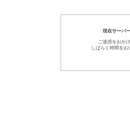
現在サーバ
ご迷惑をおか
しばらく時間をお