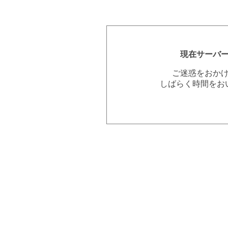
現在サーバ
ご迷惑をおか
しばらく時間をお