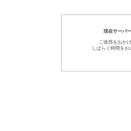
現在サーバ
ご迷惑をおか
しばらく時間をお