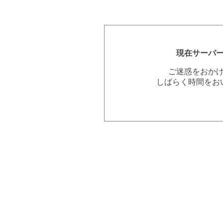
現在サーバ
ご迷惑をおか
しばらく時間をお