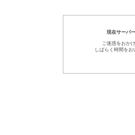
現在サーバ
ご迷惑をおか
しばらく時間をお