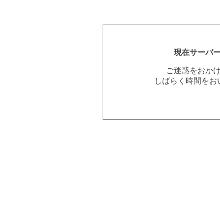
現在サーバ
ご迷惑をおか
しばらく時間をお