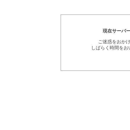
現在サーバ
ご迷惑をおか
しばらく時間をお