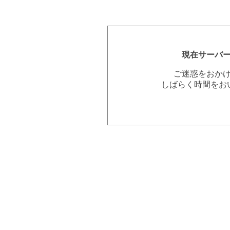
現在サーバ
ご迷惑をおか
しばらく時間をお