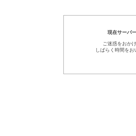
現在サーバ
ご迷惑をおか
しばらく時間をお