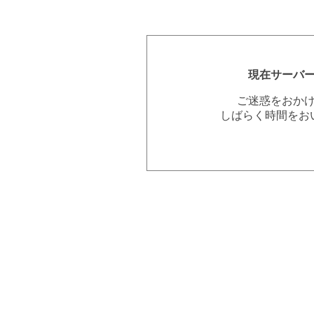
現在サーバ
ご迷惑をおか
しばらく時間をお