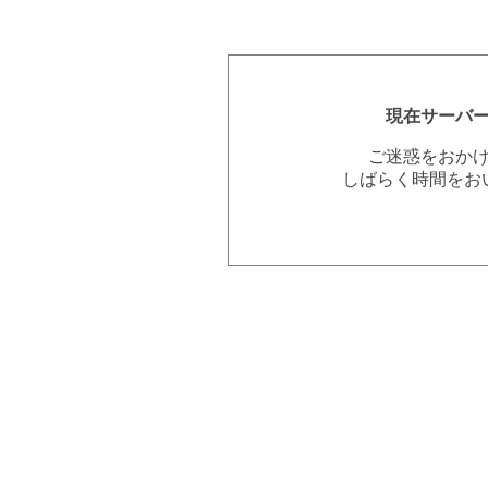
現在サーバ
ご迷惑をおか
しばらく時間をお