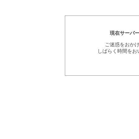
現在サーバ
ご迷惑をおか
しばらく時間をお