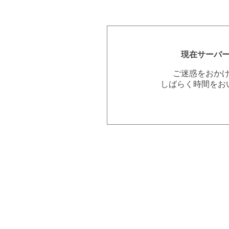
現在サーバ
ご迷惑をおか
しばらく時間をお