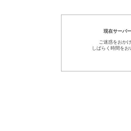
現在サーバ
ご迷惑をおか
しばらく時間をお